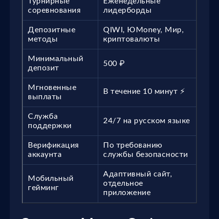
Турнирные
Еженедельные
соревнования
лидерборды
Депозитные
QIWI, ЮMoney, Мир,
методы
криптовалюты
Минимальный
500 ₽
депозит
Мгновенные
В течение 10 минут ⚡️
выплаты
Служба
24/7 на русском языке
поддержки
Верификация
По требованию
аккаунта
службы безопасности
Адаптивный сайт,
Мобильный
отдельное
гейминг
приложение