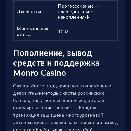
Прогрессивные —
Джекпоты
еженедельные
накопления🎰
Минимальная
10 ₽
ставка
Пополнение, вывод
средств и поддержка
Monro Casino
Casino Monro поддерживает современные
депозитные методы: карты российских
банков, электронные кошельки, а также
популярные криптовалюты. Каждая
транзакция защищена многоуровневой
авторизацией, а заявки на мгновенный вывод
средств обрабатываются службой