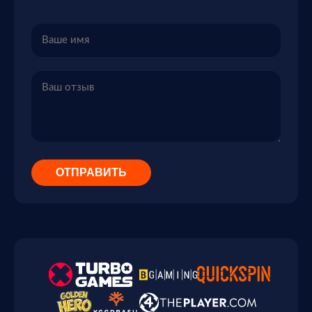
ОТПРАВИТЬ