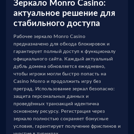
Зеркало Monro Casino:
актуальное решение для
стабильного доступа
Рабочее зеркало Monro Casino
предназначено для обхода блокировок и
гарантирует полный доступ к функционалу
официального сайта. Каждый актуальный
дубль домена обновляется ежедневно,
чтобы игроки могли быстро попасть на
Casino Monro и продолжить игру без
преград. Использование зеркал безопасно:
защита персональных данных и
проведённых транзакций идентична
основному ресурсу. Регистрация через
зеркало полностью сохраняет бонусные
условия, гарантирует получение фриспинов и
участие в турнирах.