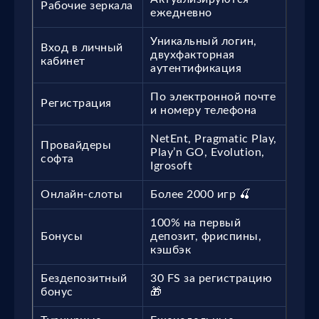
Рабочие зеркала
ежедневно
Уникальный логин,
Вход в личный
двухфакторная
кабинет
аутентификация
По электронной почте
Регистрация
и номеру телефона
NetEnt, Pragmatic Play,
Провайдеры
Play’n GO, Evolution,
софта
Igrosoft
Онлайн-слоты
Более 2000 игр 🍒
100% на первый
Бонусы
депозит, фриспины,
кэшбэк
Бездепозитный
30 FS за регистрацию
бонус
🎁