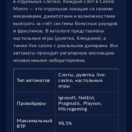
в отдельных слотах). Каждый слот в Casino
Monro — это отдельная локация со своими
механиками, джекпотами и возможностями
выиграть за счёт системы бонусных раундов
и фриспинов. В каталоге представлены
настольные игры (рулетка, блекджек), а
также live-casino с реальными дилерами. Все
автоматы проходят регулярную инспекцию
независимыми лабораториями.
Слоты, рулетка, live-
Тип автоматов
casino, настольные
игры
Igrosoft, NetEnt,
Провайдеры
Pragmatic, Playson,
Microgaming
Максимальный
98.5%
RTP