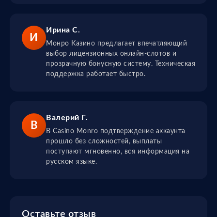
Ирина С.
И
Монро Казино предлагает впечатляющий
выбор лицензионных онлайн-слотов и
прозрачную бонусную систему. Техническая
поддержка работает быстро.
Валерий Г.
В
В Casino Monro подтверждение аккаунта
прошло без сложностей, выплаты
поступают мгновенно, вся информация на
русском языке.
Оставьте отзыв