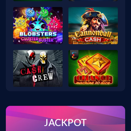
JACKPOT