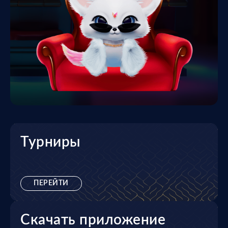
Турниры
ПЕРЕЙТИ
Скачать приложение