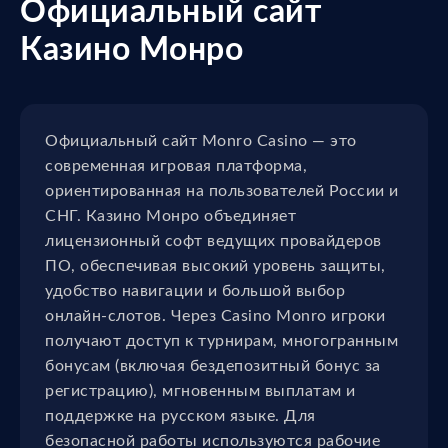
Официальный сайт
Казино Монро
Официальный сайт Monro Casino — это
современная игровая платформа,
ориентированная на пользователей России и
СНГ. Казино Монро объединяет
лицензионный софт ведущих провайдеров
ПО, обеспечивая высокий уровень защиты,
удобство навигации и большой выбор
онлайн-слотов. Через Casino Monro игроки
получают доступ к турнирам, многогранным
бонусам (включая бездепозитный бонус за
регистрацию), мгновенным выплатам и
поддержке на русском языке. Для
безопасной работы используются рабочие