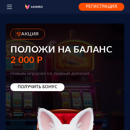
РЕГИСТРАЦИЯ
АКЦИЯ
ПОЛОЖИ НА БАЛАНС
2 000 Р
Новым игрокам на первый депозит
ПОЛУЧИТЬ БОНУС